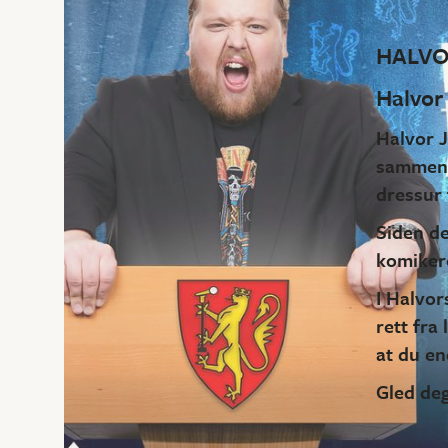
HALVO
Halvor
Halvor 
sammen» 
dressur 
Siden de
komikere
I Halvor
rett fra
at du en
Gled deg