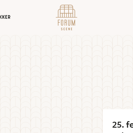
KKER
25. 