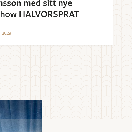
nsson med sitt nye
show HALVORSPRAT
r
2023