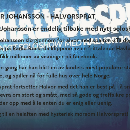
R JOHANSSON - HALVORSPRAT
 Johansson er endelig tilbake med nytt solo
Johansson slo gjennom for alvor med spalten «Ta de
på Radio Rock, da klippene av en frittalende Havlor
fikk millioner av visninger på facebook.
n gang har han blitt en av landets mest populære s
, og spiller nå for fulle hus over hele Norge.
sprat fortsetter Halvor med det han er best på - å s
 levra om stort og smått, med så gode og treffsikre 
der opp med å le enten du er enig eller uenig.
 til en helaften med hysterisk morsom Halvorsprat!