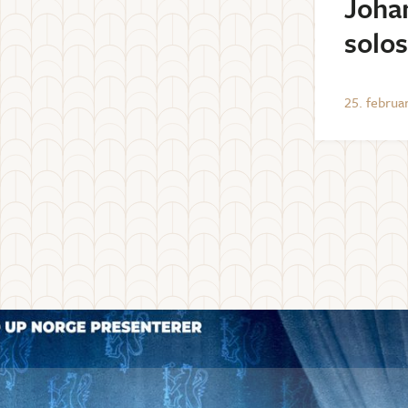
Joha
solo
25
.
februa