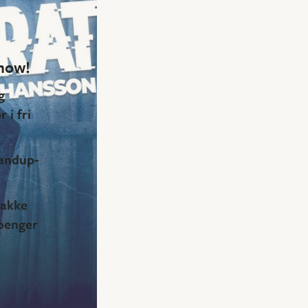
show!
g
 i fri
tandup-
nakke
poenger