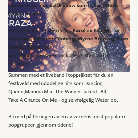
- et storslått musikalsk show som hyller ABBAs
tidløse musikk.
På scenen står et stjernelag:
Karoline Krüger, Tor
Endresen, Elisabeth Moberg, Myrna Braza og Stian
Sævig
, ledet av den
anerkjente regissøren og koreografen Mona
Berntsen.
Sammen med et liveband i toppsjiktet får du en
festkveld med udødelige hits som Dancing
Queen,Mamma Mia, The Winner Takes It All,
Take A Chance On Me - og selvfølgelig Waterloo.
Bli med på feiringen av en av verdens mest populære
popgrupper gjennom tidene!