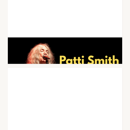
Patti Smith Quartet kommer til Forum
Scene 20.juli 2026
6
.
februar
2026