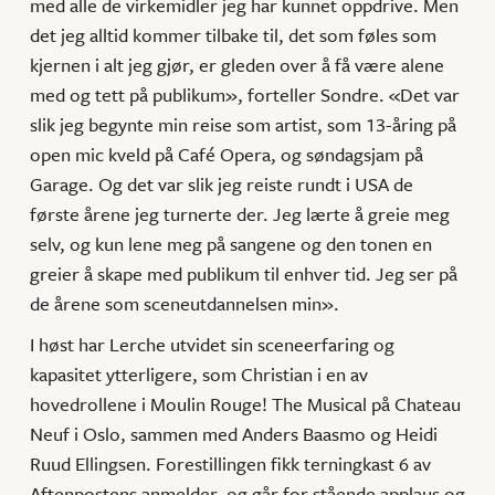
med alle de virkemidler jeg har kunnet oppdrive. Men
det jeg alltid kommer tilbake til, det som føles som
kjernen i alt jeg gjør, er gleden over å få være alene
med og tett på publikum», forteller Sondre. «Det var
slik jeg begynte min reise som artist, som 13-åring på
open mic kveld på Café Opera, og søndagsjam på
Garage. Og det var slik jeg reiste rundt i USA de
første årene jeg turnerte der. Jeg lærte å greie meg
selv, og kun lene meg på sangene og den tonen en
greier å skape med publikum til enhver tid. Jeg ser på
de årene som sceneutdannelsen min».
I høst har Lerche utvidet sin sceneerfaring og
kapasitet ytterligere, som Christian i en av
hovedrollene i Moulin Rouge! The Musical på Chateau
Neuf i Oslo, sammen med Anders Baasmo og Heidi
Ruud Ellingsen. Forestillingen fikk terningkast 6 av
Aftenpostens anmelder, og går for stående applaus og