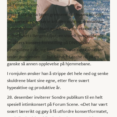
på Forum Scene.
Etter å stadig ha tøyet grensene for hva en konsert
kan vœre med en serie kritikerroste og dramatiske
konsert-show — blant annet over tre etasjer på
Kulturhuset i Bergen i fjor, en visuelt overveldende
to-akters konsert-forestilling på DNS under
Festspillene i vår, og flere ambisiøse nettkonserter
under pandemien — byr Sondre Lerche nå på en
ganske så annen opplevelse på hjemmebane.
I romjulen ønsker han å strippe det hele ned og senke
skuldrene blant sine egne, etter flere svært
hypeaktive og produktive år.
28. desember inviterer Sondre publikum til en helt
spesiell intimkonsert på Forum Scene. «Det har vært
svært lærerikt og gøy å få utfordre konsertformatet,