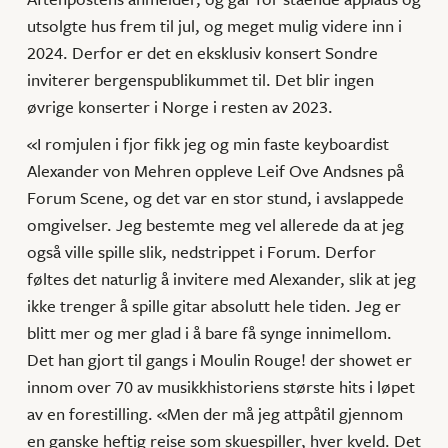
utsolgte hus frem til jul, og meget mulig videre inn i
2024. Derfor er det en eksklusiv konsert Sondre
inviterer bergenspublikummet til. Det blir ingen
øvrige konserter i Norge i resten av 2023.
«I romjulen i fjor fikk jeg og min faste keyboardist
Alexander von Mehren oppleve Leif Ove Andsnes på
Forum Scene, og det var en stor stund, i avslappede
omgivelser. Jeg bestemte meg vel allerede da at jeg
også ville spille slik, nedstrippet i Forum. Derfor
føltes det naturlig å invitere med Alexander, slik at jeg
ikke trenger å spille gitar absolutt hele tiden. Jeg er
blitt mer og mer glad i å bare få synge innimellom.
Det han gjort til gangs i Moulin Rouge! der showet er
innom over 70 av musikkhistoriens største hits i løpet
av en forestilling. «Men der må jeg attpåtil gjennom
en ganske heftig reise som skuespiller, hver kveld. Det