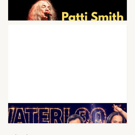
Patti Smith Quartet kommer til Forum
Scene 20.juli 2026
6
.
februar
2026
ABBA MAGIEN INNTAR FORUM SCENE
10
.
november
2025