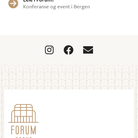

Konferanse og event i Bergen


