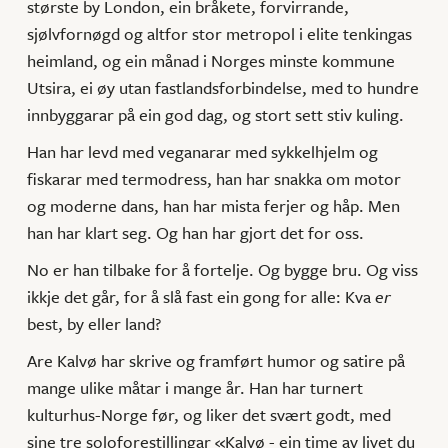
største by London, ein bråkete, forvirrande,
sjølvfornøgd og altfor stor metropol i elite tenkingas
heimland, og ein månad i Norges minste kommune
Utsira, ei øy utan fastlandsforbindelse, med to hundre
innbyggarar på ein god dag, og stort sett stiv kuling.
Han har levd med veganarar med sykkelhjelm og
fiskarar med termodress, han har snakka om motor
og moderne dans, han har mista ferjer og håp. Men
han har klart seg. Og han har gjort det for oss.
No er han tilbake for å fortelje. Og bygge bru. Og viss
ikkje det går, for å slå fast ein gong for alle: Kva
er
best, by eller land?
Are Kalvø har skrive og framført humor og satire på
mange ulike måtar i mange år. Han har turnert
kulturhus-Norge før, og liker det svært godt, med
sine tre soloforestillingar «Kalvø - ein time av livet du