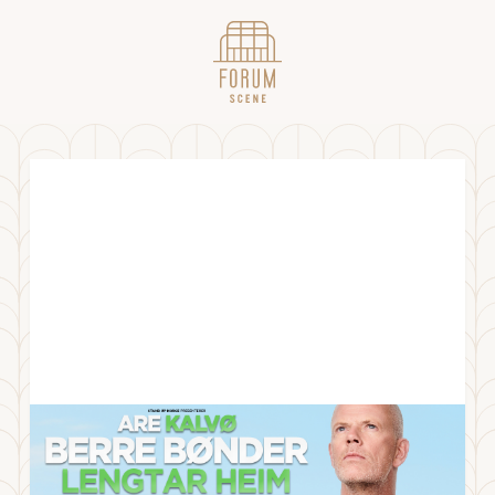
Are Kalvø - Berre Bønder Lengter Heim
LØRDAG
30
.
NOVEMBER
2024