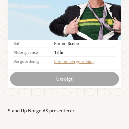
Starter
19:00
Dørene åpner
Kl 18:00
Varighet
ca. 75 min
Sal
Forum Scene
Aldersgrense
18 år
Vergeordning
Info om vergeordning
Utsolgt
Stand Up Norge AS presenterer