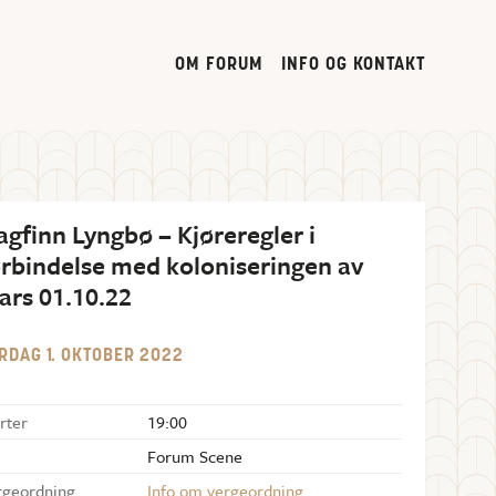
OM FORUM
INFO OG KONTAKT
agfinn Lyngbø – Kjøreregler i
orbindelse med koloniseringen av
ars 01.10.22
RDAG
1
.
OKTOBER
2022
rter
19:00
Forum Scene
rgeordning
Info om vergeordning