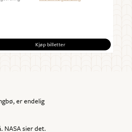
Kjøp billetter
ngbø, er endelig
å. NASA sier det.