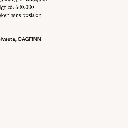
gt ca. 500.000
eker hans posisjon
selveste, DAGFINN