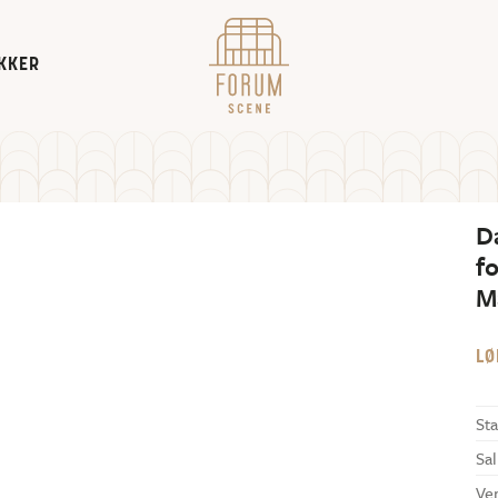
KKER
D
f
M
LØ
Sta
Sal
Ve