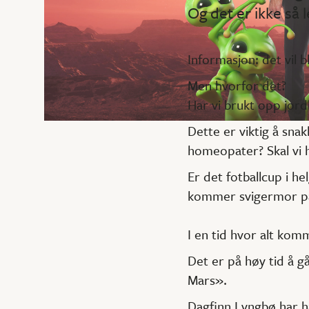
Og det er ikke så l
Informasjon: det vil b
Men hvorfor det?
Har vi brukt opp jor
Dette er viktig å sna
homeopater? Skal vi ha
Er det fotballcup i h
kommer svigermor p
I en tid hvor alt kom
Det er på høy tid å g
Mars».
Dagfinn Lyngbø har h