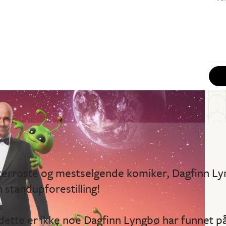
kerroste og mestselgende komiker, Dagfinn Ly
 standupforestilling!
g dette er ikke noe Dagfinn Lyngbø har funnet p