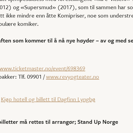
012) og «Supersmud» (2017), som til sammen har sol
att ikke mindre enn åtte Komipriser, noe som understr
pulære komiker.
staften som kommer til å nå nye høyder – av og med 
//www.ticketmaster.no/event/698369
akker: Tlf. 09901 /
www.revyogteater.no
:
Kjøp hotell og billett til Dagfinn Lyngbø
billetter må rettes til arrangør; Stand Up Norge