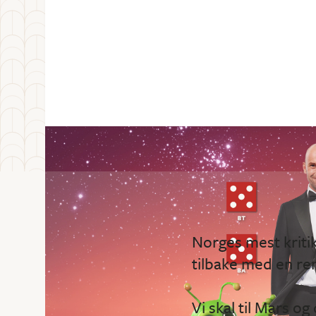
Norges mest kriti
tilbake med en ren
Vi skal til Mars o