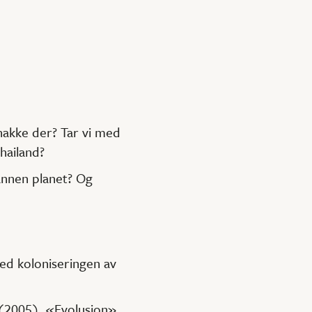
snakke der? Tar vi med
hailand?
 annen planet? Og
med koloniseringen av
 (2005), «Evolusjon»