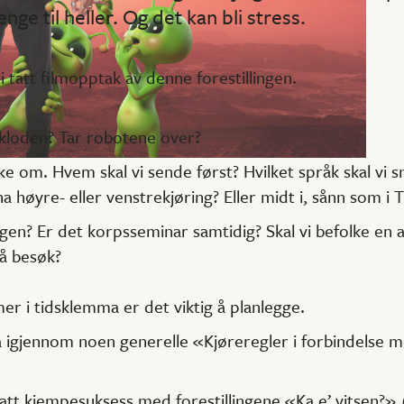
enge til heller. Og det kan bli stress.
li tatt filmopptak av denne forestillingen.
dkloden? Tar robotene over?
kke om. Hvem skal vi sende først? Hvilket språk skal vi 
 høyre- eller venstrekjøring? Eller midt i, sånn som i T
elgen? Er det korpsseminar samtidig? Skal vi befolke en
å besøk?
mer i tidsklemma er det viktig å planlegge.
å igjennom noen generelle «Kjøreregler i forbindelse 
att kjempesuksess med forestillingene «Ka e’ vitsen?»