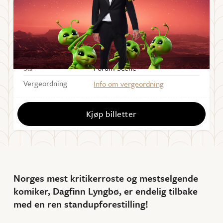
FREDAG
24
.
SEPTEMBER
2021
Starter
19:00
Sal
Forum Scene
Vergeordning
Info om vergeordning
Kjøp billetter
Norges mest kritikerroste og mestselgende
komiker, Dagfinn Lyngbø, er endelig tilbake
med en ren standupforestilling!