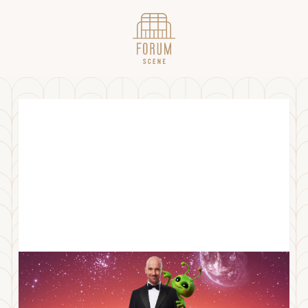
Dagfinn Lyngbø – Kjøreregler i
forbindelse med koloniseringen av Mars
24.09.21