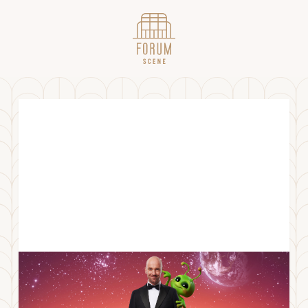
Dagfinn Lyngbø – Kjøreregler i
forbindelse med koloniseringen av Mars
25.09.21