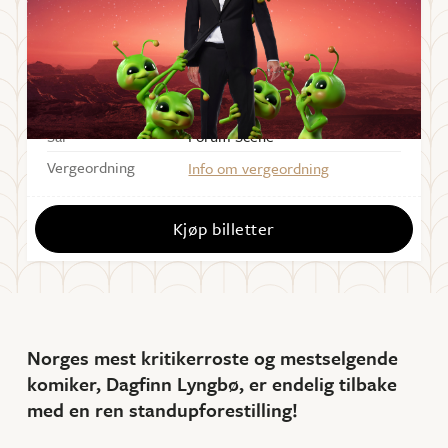
LØRDAG
25
.
SEPTEMBER
2021
Starter
19:00
Sal
Forum Scene
Vergeordning
Info om vergeordning
Kjøp billetter
Norges mest kritikerroste og mestselgende
komiker, Dagfinn Lyngbø, er endelig tilbake
med en ren standupforestilling!