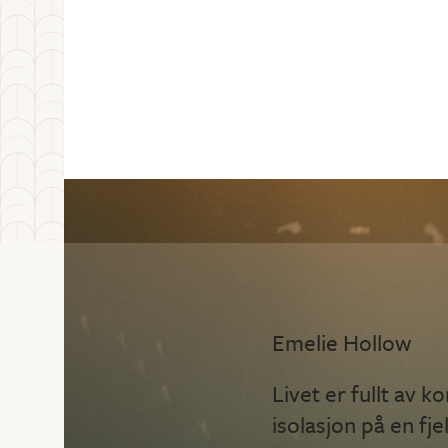
Emelie Hollow
Livet er fullt av k
isolasjon på en fj