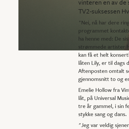
vinteren en av de
TV2-suksessen Hv
"Nei, nå har dere rin
programmet kontaktet
ha henne med: De sis
strømmede artister h
kan få et helt konse
låten Lily, er til dag
Aftenposten omtalt s
gjennomsnitt to og en
Emelie Hollow fra Vi
låt, på Universal Musi
tre år gammel, i sin f
stykke sang og dans.
"Jeg var veldig sjene