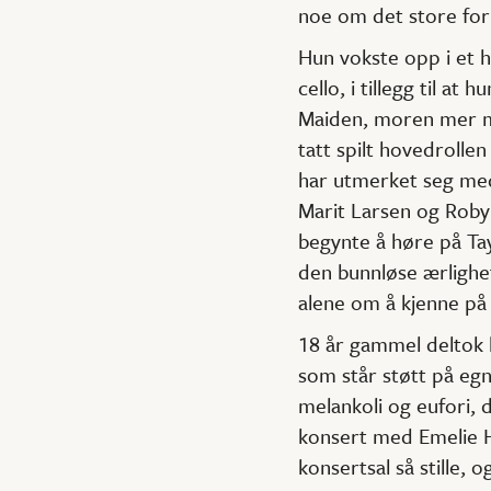
noe om det store for
Hun vokste opp i et h
cello, i tillegg til a
Maiden, moren mer mot
tatt spilt hovedrollen
har utmerket seg med 
Marit Larsen og Robyn”
begynte å høre på Tay
den bunnløse ærlighet
alene om å kjenne på 
18 år gammel deltok 
som står støtt på egn
melankoli og eufori, 
konsert med Emelie Ho
konsertsal så stille, 