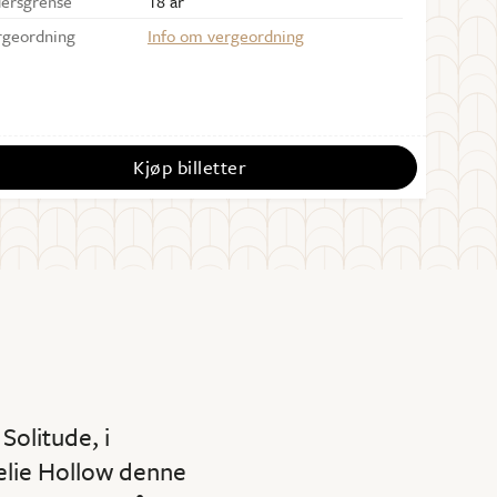
dersgrense
18 år
rgeordning
Info om vergeordning
Kjøp billetter
Solitude, i
melie Hollow denne