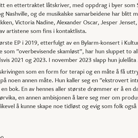
tt en ettertraktet låtskriver, med oppdrag i byer som
 Nashville, og de musikalske samarbeidene har blitt 
ken, Victoria Nadine, Alexander Oscar, Jesper Jenset, 
v artistene som fins i kontaktlista.
 første EP i 2019, etterfulgt av en Bylarm-konsert i Kul
 som ”overbevisende skamløst”, har hun sluppet to al
dsvis 2021 og 2023. I november 2023 slapp hun julelåta J
tskrivingen som en form for terapi og en måte å få uttr
å si på noen annen måte. Hun kaller seg en ”ekstrovert i
å en bok. En av hennes aller største drømmer er å en 
Bjørvika, en annen ambisjonen å lære seg mer om produ
kevel å kunne skape noe tidløst og evig som folk også 
00