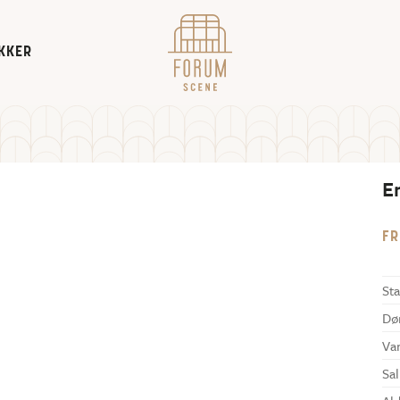
KKER
E
FR
Sta
Dø
Va
Sal