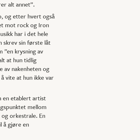
r alt annet”.
o, og etter hvert også
net mot rock og Iron
sikk har i det hele
 skrev sin første låt
m ”en krysning av
t at hun tidlig
re av nakenheten og
å vite at hun ikke var
en etablert artist
ringspunktet mellom
 og orkestrale. En
l å gjøre en