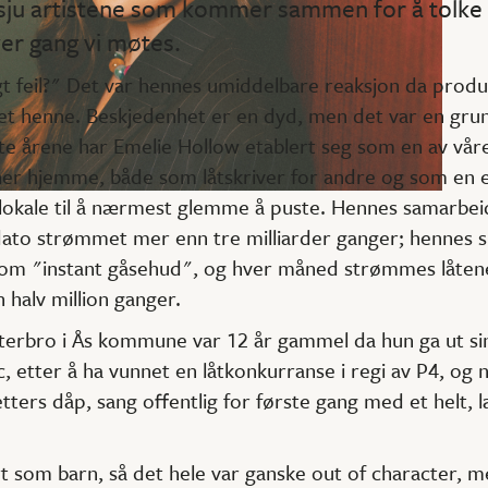
 sju artistene som kommer sammen for å tolke 
er gang vi møtes.
gt feil?" Det var hennes umiddelbare reaksjon da prod
 henne. Beskjedenhet er en dyd, men det var en grunn
te årene har Emelie Hollow etablert seg som en av vår
er hjemme, både som låtskriver for andre og som en e
rtlokale til å nærmest glemme å puste. Hennes samarbe
s dato strømmet mer enn tre milliarder ganger; hennes si
om "instant gåsehud", og hver måned strømmes låtene
 halv million ganger.
nterbro i Ås kommune var 12 år gammel da hun ga ut si
c, etter å ha vunnet en låtkonkurranse i regi av P4, og n
etters dåp, sang offentlig for første gang med et helt, 
rt som barn, så det hele var ganske out of character, me