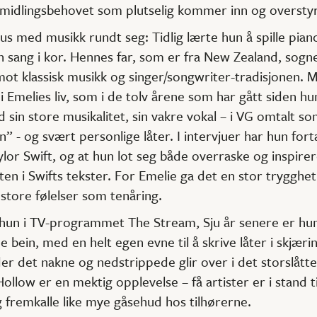
midlingsbehovet som plutselig kommer inn og overstyre
us med musikk rundt seg: Tidlig lærte hun å spille pian
t hun sang i kor. Hennes far, som er fra New Zealand, sog
 klassisk musikk og singer/songwriter-tradisjonen. Mu
 i Emelies liv, som i de tolv årene som har gått siden hun
sin store musikalitet, sin vakre vokal – i VG omtalt so
 - og svært personlige låter. I intervjuer har hun fortal
lor Swift, og at hun lot seg både overraske og inspire
en i Swifts tekster. For Emelie ga det en stor trygghet 
store følelser som tenåring.
hun i TV-programmet The Stream, Sju år senere er hun 
e bein, med en helt egen evne til å skrive låter i skjæ
der det nakne og nedstrippede glir over i det storslåtte
llow er en mektig opplevelse – få artister er i stand ti
og fremkalle like mye gåsehud hos tilhørerne.