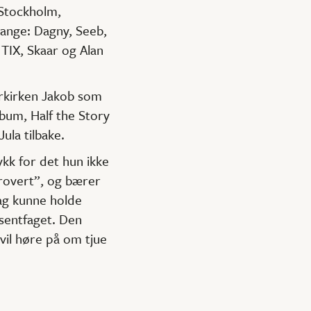
 Stockholm,
mange: Dagny, Seeb,
TIX, Skaar og Alan
turkirken Jakob som
bum, Half the Story
ula tilbake.
ykk for det hun ikke
ntrovert”, og bærer
dag kunne holde
sentfaget. Den
vil høre på om tjue