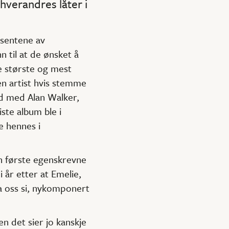
hverandres låter i
usentene av
 til at de ønsket å
e største og mest
n artist hvis stemme
id med Alan Walker,
ste album ble i
 hennes i
n første egenskrevne
i år etter at Emelie,
la oss si, nykomponert
n det sier jo kanskje