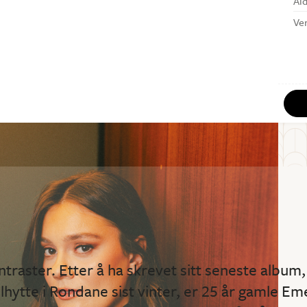
Al
Ve
ontraster. Etter å ha skrevet sitt seneste album, 
ellhytte i Rondane sist vinter, er 25 år gamle E