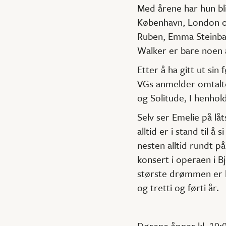
Med årene har hun bli
København, London og
Ruben, Emma Steinbak
Walker er bare noen a
Etter å ha gitt ut sin
VGs anmelder omtalte
og Solitude, I henhol
Selv ser Emelie på lå
alltid er i stand til 
nesten alltid rundt p
konsert i operaen i 
største drømmen er li
og tretti og førti år.
Dørene åpner kl. 19: