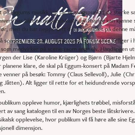
rt på Eggums musikk, og tar utgangspunkt i de sterke s
vers har blitt en nasjonalskatt som mange kan kjenne s
 før, men du har neppe sett dem formidlet på denne m
på scenen, med Bjarte Hjelmeland og Karoline Krüger i 
som medvirker på scenen som seg selv. Handlingen uts
gen der Lise (Karoline Krüger) og Bjørn (Bjarte Hjelm
r planene klare, de skal på Eggum-konsert på Madam Fel
 venner på besøk: Tommy (Claus Sellevoll), Julie (Ch
g Jåtten). Alt ligger til rette for et heidundrende vors
n.
l publikum oppleve humor, kjærlighets trøbbel, misforstå
t av sang katalogen til en av Norges beste låtskriver
ikalsk opplevelse, hvor publikum vil få høre alle sine E
jonell dimensjon.