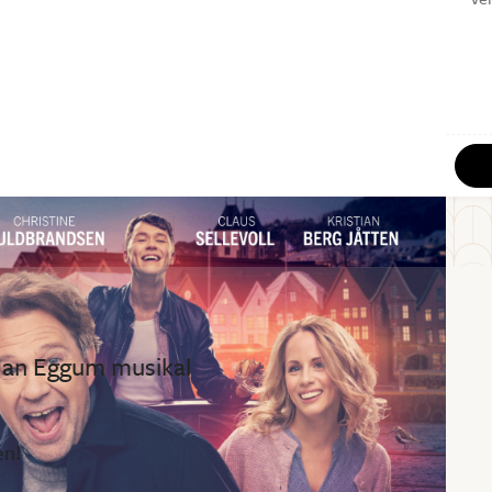
 Jan Eggum musikal
en!