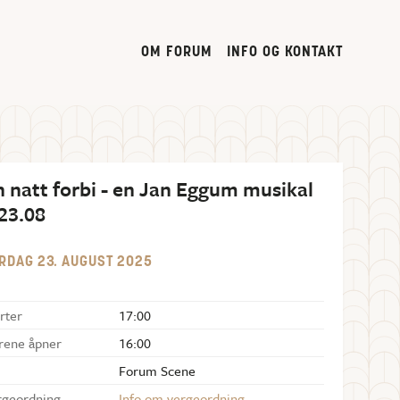
OM FORUM
INFO OG KONTAKT
n natt forbi - en Jan Eggum musikal
 23.08
RDAG
23
.
AUGUST
2025
rter
17:00
rene åpner
16:00
Forum Scene
rgeordning
Info om vergeordning