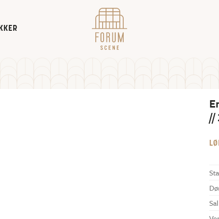
KKER
E
//
LØ
Sta
Dø
Sal
Ve