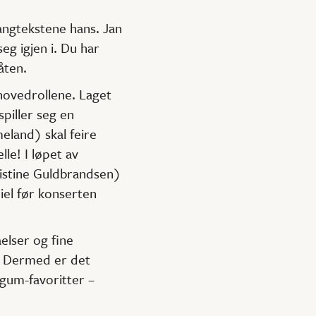
angtekstene hans. Jan
eg igjen i. Du har
åten.
hovedrollene. Laget
piller seg en
eland) skal feire
le! I løpet av
ristine Guldbrandsen)
piel før konserten
elser og fine
e. Dermed er det
ggum-favoritter –