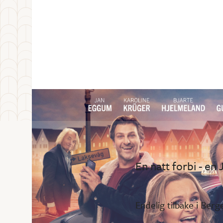
En natt forbi - en
Endelig tilbake i Berg