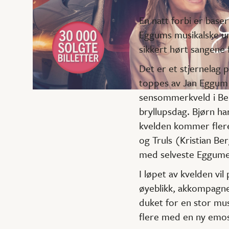
En natt forbi er base
Eggums musikalske uni
sikkert hørt sangene
Det er et stjernelag 
toppes av Jan Eggum 
sensommerkveld i Ber
bryllupsdag. Bjørn ha
kvelden kommer flere
og Truls (Kristian Ber
med selveste Eggume
I løpet av kvelden vi
øyeblikk, akkompagner
duket for en stor mus
flere med en ny emos