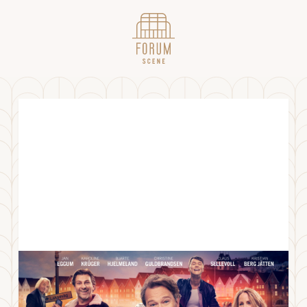
En natt forbi - en Jan Eggum musikal //
28.08