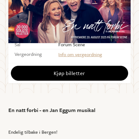
TORSDAG
28
.
AUGUST
2025
Starter
19:00
Dørene åpner
18:00
Sal
Forum Scene
Vergeordning
Info om vergeordning
Kjøp billetter
En natt forbi - en Jan Eggum musikal
Endelig tilbake i Bergen!