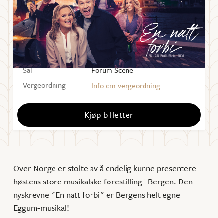
LØRDAG
5
.
NOVEMBER
2022
Starter
18:00
Varighet
Ca. 95 min.
Sal
Forum Scene
Vergeordning
Info om vergeordning
Kjøp billetter
Over Norge er stolte av å endelig kunne presentere
høstens store musikalske forestilling i Bergen. Den
nyskrevne "En natt forbi" er Bergens helt egne
Eggum-musikal!