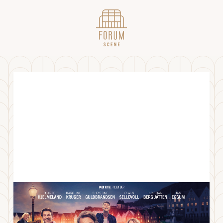
En natt forbi- En Jan Eggum-musikal
05.11.22