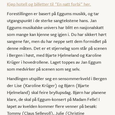
Kjøp hotell og billetter til "En natt forbi" her.
Forestillingen er basert på Eggums musikk, og tar
utgangspunkt i de sterke sangtekstene hans. Jan
Eggums musikalske univers har blitt en nasjonalskatt
som mange kan kjenne seg igjen i. Du har sikkert hørt
sangene før, men du har neppe sett dem formidlet på
denne måten. Det er et stjernelag som står på scenen
i Bergen i høst, med Bjarte Hjelmeland og Karoline
Krüger i hovedrollene. Laget toppes av Jan Eggum
som medvirker på scenen som seg selv.
Handlingen utspiller seg en sensommerkveld i Bergen
der Lise (Karoline Krüger) og Bjørn (Bjarte
Hjelmeland) skal feire bryllupsdag. Bjørn har planene
klare, de skal på Eggum-konsert på Madam Felle! I
løpet av kvelden kommer flere venner på besøk:
Tommy (Claus Sellevoll), Julie (Christine