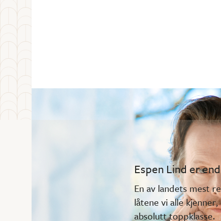
Espen Lind er ende
En av landets mest re
låtene vi alle kjenner
absolutt toppklasse.