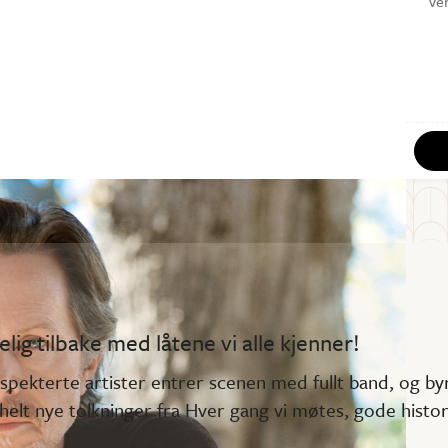
Ve
lig tilbake med låtene vi alle kjenner!
spekterte artister entrer scenen med fullt band, og b
, helt nye tolkninger fra Hver gang vi møtes, gode histo