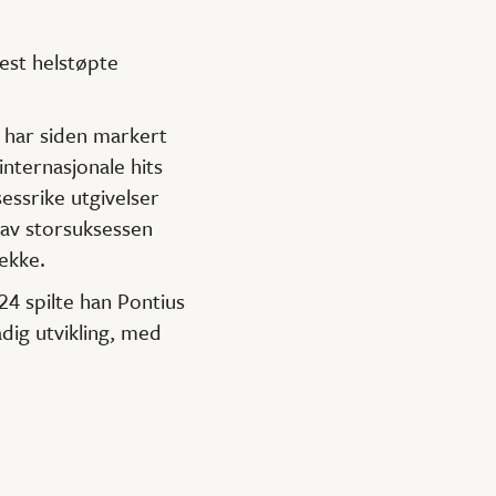
mest helstøpte
 har siden markert
internasjonale hits
essrike utgivelser
l av storsuksessen
ekke.
24 spilte han Pontius
adig utvikling, med