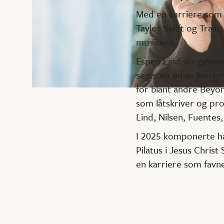
Med en karriere som 
Taylor Swift og Train
musikere.
Espen Lind slo gjenn
seg som en av Norges 
for blant andre Beyon
som låtskriver og prod
Lind, Nilsen, Fuente
I 2025 komponerte han
Pilatus i Jesus Christ
en karriere som fav