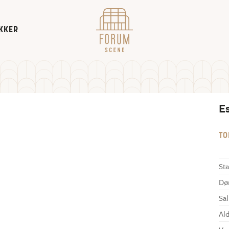
KKER
E
TO
Sta
Dø
Sal
Al