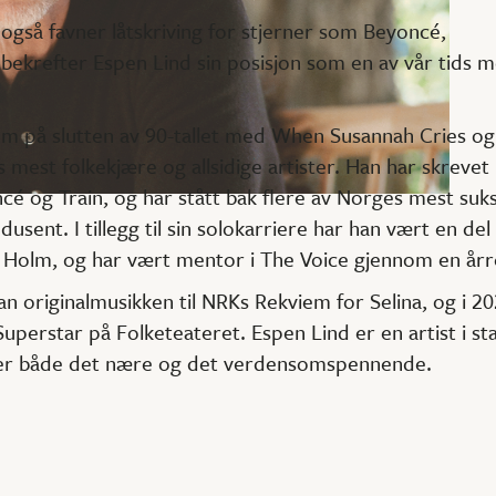
også favner låtskriving for stjerner som Beyoncé,
, bekrefter Espen Lind sin posisjon som en av vår tids 
om på slutten av 90-tallet med When Susannah Cries og
mest folkekjære og allsidige artister. Han har skrevet 
cé og Train, og har stått bak flere av Norges mest suks
usent. I tillegg til sin solokarriere har han vært en de
s, Holm, og har vært mentor i The Voice gjennom en årr
 originalmusikken til NRKs Rekviem for Selina, og i 20
 Superstar på Folketeateret. Espen Lind er en artist i st
ner både det nære og det verdensomspennende.