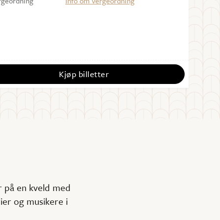
rgeordning
Info om vergeordning
Kjøp billetter
yr på en kveld med
rier og musikere i