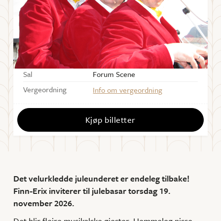
Starter
19:00
Dørene åpner
1 time før showstart
Varighet
Ca. 2 timer inkl. pause
Sal
Forum Scene
Vergeordning
Info om vergeordning
Kjøp billetter
Det velurkledde juleunderet er endeleg tilbake!
Finn-Erix inviterer til julebasar torsdag 19.
november 2026.
Det blir fleire musikalske gjester. Hemmeleg nisse.