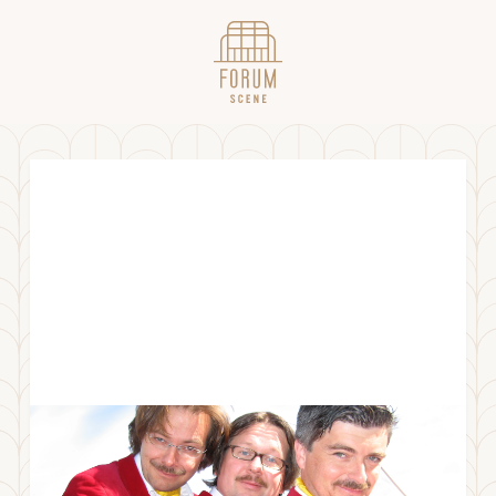
Finn-Erix Basarkonsert 2026
TORSDAG
19
.
NOVEMBER
2026