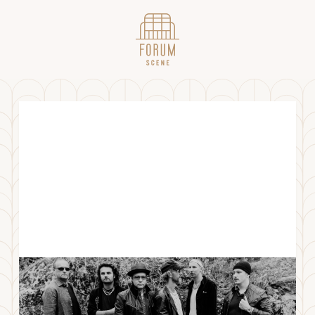
I Will Follow U2 - A Tribute
FREDAG
23
.
MAI
2025