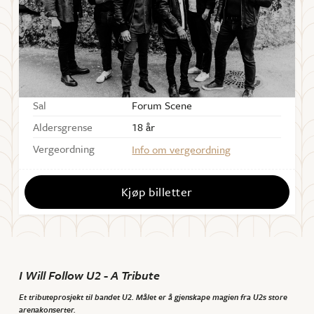
Starter
21:00
Dørene åpner
20:00
Varighet
ca. 100 min
Sal
Forum Scene
Aldersgrense
18 år
Vergeordning
Info om vergeordning
Kjøp billetter
I Will Follow U2 - A Tribute
Et tributeprosjekt til bandet U2. Målet er å gjenskape magien fra U2s store
arenakonserter.