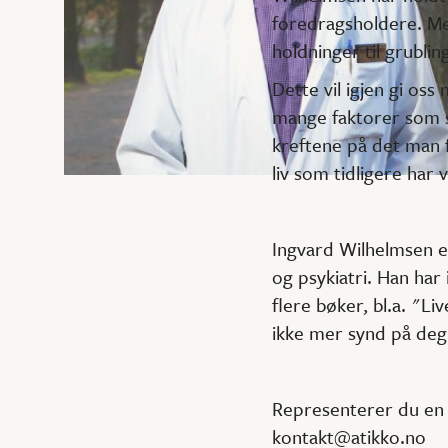
foredragsholdere. Me
holdninger til grublin
Dette vil igjen gi oss
mange faktorer som sp
kreftene på det man 
liv som tidligere har
Ingvard Wilhelmsen er
og psykiatri. Han har
flere bøker, bl.a. "Li
ikke mer synd på deg
Representerer du en b
kontakt@atikko.no