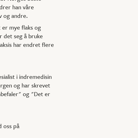
rdrer han våre
lv og andre.
et er mye flaks og
er det seg å bruke
ksis har endret flere
ialist i indremedisin
ergen og har skrevet
anbefaler" og "Det er
d oss på