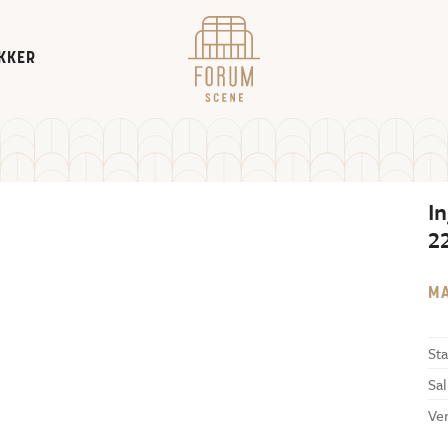
KKER
In
2
M
Sta
Sal
Ve