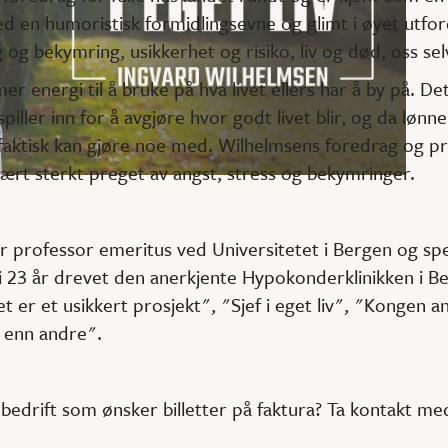
d en humoristisk formidlingsevne og glimt i øyet utfo
g og bekymring, usikkerhet og risiko, liv og død, oss se
 mer energi til å bruke på hva livet ellers har å by på. D
iller inn for å avgjøre hvor godt livet blir, og da lønn
faktisk kan gjøre noe med. Wilhelmsens foredrag og pra
 vært sterkt preget av angst, stress og bekymringer.
 professor emeritus ved Universitetet i Bergen og spes
 i 23 år drevet den anerkjente Hypokonderklinikken i B
vet er et usikkert prosjekt", "Sjef i eget liv", "Kongen 
 enn andre".
edrift som ønsker billetter på faktura? Ta kontakt me