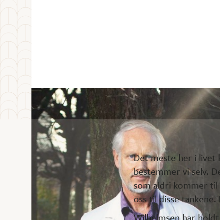
Det meste her i livet
bestemmer vi selv. De
som aldri kommer til 
oss til disse tankene.
Wilhelmsen har holdt 