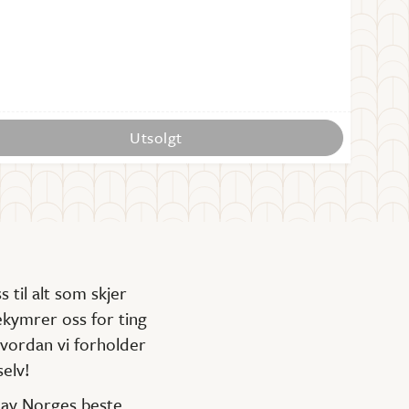
Utsolgt
 til alt som skjer
bekymrer oss for ting
hvordan vi forholder
selv!
n av Norges beste