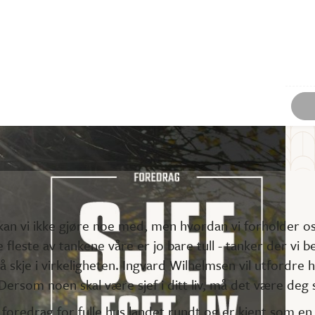
 kan vi ikke gjøre noe med, men hvordan vi forholder oss
 fleste av tankene våre er jo bare tull - tanker der vi 
å skje i virkeligheten. Ingvard Wilhelmsen vil utfordre 
 Dersom noen skal være sjef i ditt liv, må det være deg 
foredrag for fulle hus landet rundt og er kjent som e