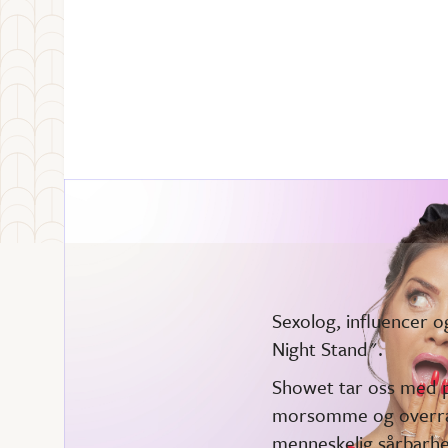
Sexolog, influencer o
Night Stand".
Showet tar oss med p
morsomme og overrask
menneskelig sårbarhe