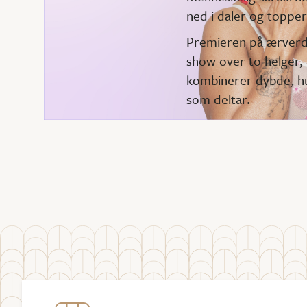
ned i daler og topper
Premieren på ærverdi
show over to helger, 
kombinerer dybde, hu
som deltar.