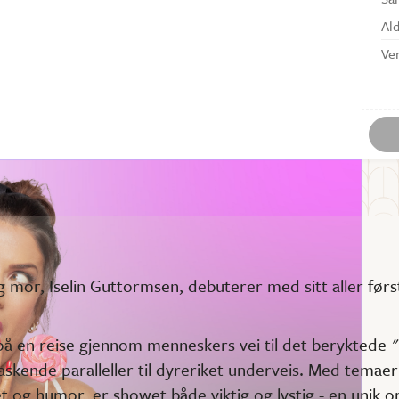
Al
Ve
g mor, Iselin Guttormsen, debuterer med sitt aller før
å en reise gjennom menneskers vei til det beryktede "
ende paralleller til dyreriket underveis. Med temaer k
t og humor, er showet både viktig og lystig - en unik 