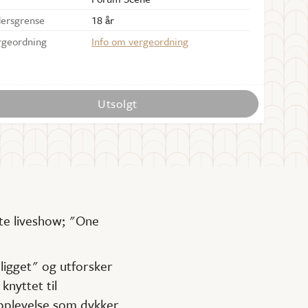
dersgrense
18 år
rgeordning
Info om vergeordning
Utsolgt
ste liveshow; "One
ligget" og utforsker
nyttet til
opplevelse som dykker