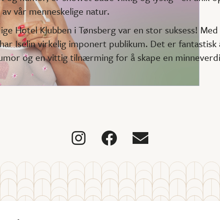
 av vår menneskelige natur.
ge Hotel Klubben i Tønsberg var en stor suksess! Med h
har Iselin virkelig imponert publikum. Det er fantastis
mor og en vittig tilnærming for å skape en minneverdig


