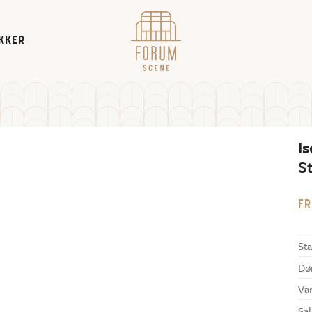
KKER
I
S
FR
Sta
Dø
Va
Sal