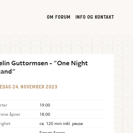
OM FORUM
INFO OG KONTAKT
selin Guttormsen - "One Night
tand"
EDAG
24
.
NOVEMBER
2023
rter
19:00
rene åpner
18:00
righet
ca. 120 min inkl. pause
Forum Scene