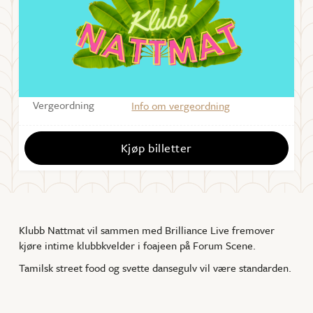
Starter
10:00
Varighet
22:00 - 02:30
Sal
Foajé
Vergeordning
Info om vergeordning
Kjøp billetter
Klubb Nattmat vil sammen med Brilliance Live fremover
kjøre intime klubbkvelder i foajeen på Forum Scene.
Tamilsk street food og svette dansegulv vil være standarden.