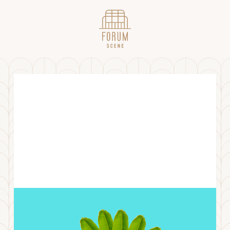
KLUBB NATTMAT VOL.3
FREDAG
18
.
NOVEMBER
2022