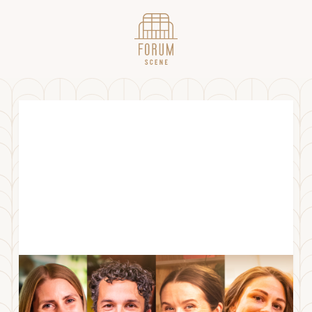
Lørdagsrådet Liveshow -
Ekstraforestilling