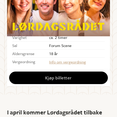
LØRDAG
15
.
APRIL
2023
Starter
18:00
Dørene åpner
17:00
Varighet
ca. 2 timer
Sal
Forum Scene
Aldersgrense
18 år
Vergeordning
Info om vergeordning
Kjøp billetter
I april kommer Lørdagsrådet tilbake