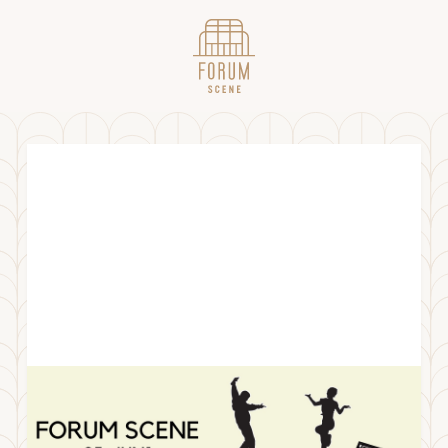
Movie(ment) 1
LØRDAG
3
.
JUNI
2023