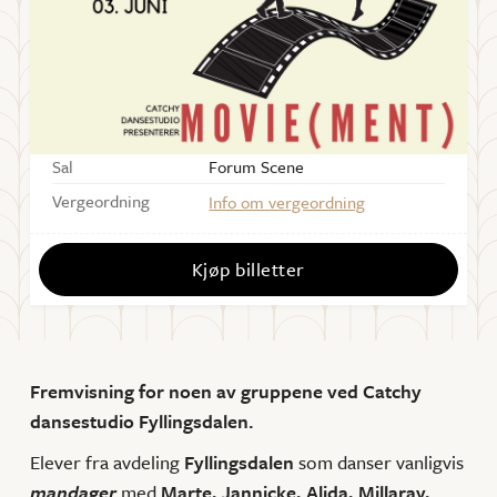
Starter
10:00
Dørene åpner
09:30
Varighet
75 min
Sal
Forum Scene
Vergeordning
Info om vergeordning
Kjøp billetter
Fremvisning for noen av gruppene ved Catchy
dansestudio Fyllingsdalen.
Elever fra avdeling
Fyllingsdalen
som danser vanligvis
mandager
med
Marte,
Jannicke, Alida, Millaray,