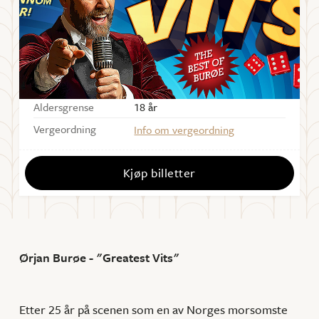
Starter
19:00
Dørene åpner
18:00
Sal
Forum Scene
Aldersgrense
18 år
Vergeordning
Info om vergeordning
Kjøp billetter
Ørjan Burøe - "Greatest Vits"
Etter 25 år på scenen som en av Norges morsomste