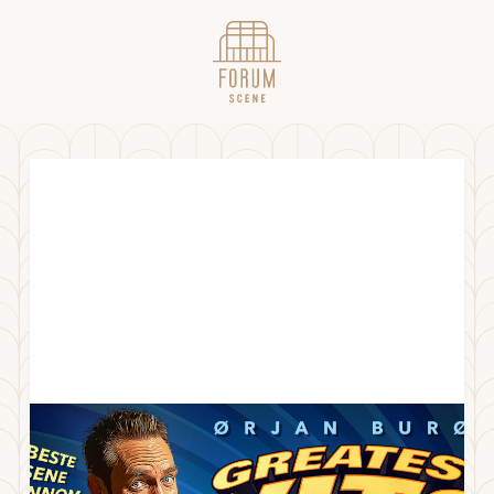
Ørjan Burøe - "Greatest Vits"
FREDAG
28
.
MARS
2025