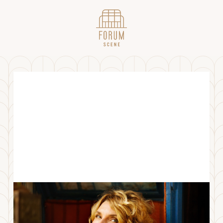
Romjulskonsert med Herborg Kråkevik
MANDAG
30
.
DESEMBER
2024