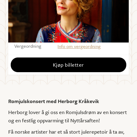
Starter
18:30
Dørene åpner
17:30
Sal
Forum Scene
Vergeordning
Info om vergeordning
Kjøp billetter
Romjulskonsert med Herborg Kråkevik
Herborg lover å gi oss en Romjulsdrøm av en konsert
og en festlig oppvarming til Nyttårsaften!
Få norske artister har et så stort julerepetoir å ta av,