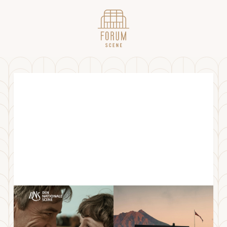
SÅ SOM I HIMMELEN // 18.10
LØRDAG
18
.
OKTOBER
2025