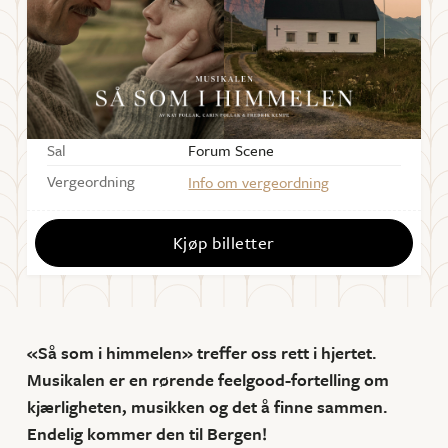
Starter
17:00
Dørene åpner
16:00
Varighet
ca. 3 timer med pause
Sal
Forum Scene
Vergeordning
Info om vergeordning
Kjøp billetter
«Så som i himmelen» treffer oss rett i hjertet.
Musikalen er en rørende feelgood-fortelling om
kjærligheten, musikken og det å finne sammen.
Endelig kommer den til Bergen!