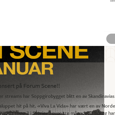
Ve
onsert på Forum Scene!!
r streams har Soppgirobygget blitt en av Skandinavias 
 sluppet hit på hit. «Viva La Vida» har vært en av Nord
vært topp 3 i Sverige i over tre måneder. I tillegg har 