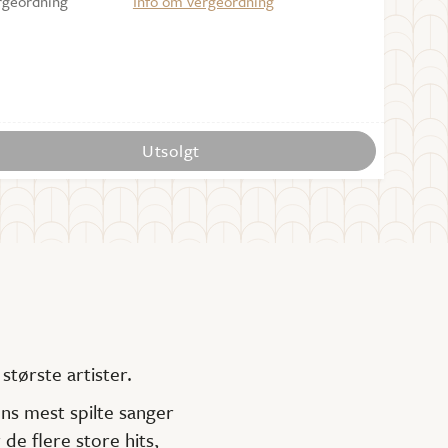
rgeordning
Info om vergeordning
Utsolgt
største artister.
ens mest spilte sanger
de flere store hits,