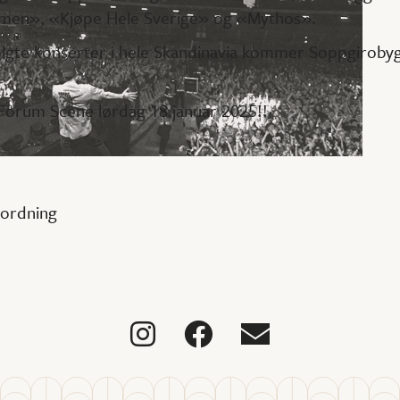
men», «Kjøpe Hele Sverige» og «Mythos».
lgte konserter i hele Skandinavia kommer Soppgirobygge
 Forum Scene lørdag 18.januar 2025!!
eordning


