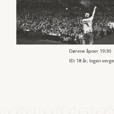
som «Afterski», «Do
Etter syv år med utso
Bergen.
Bli med på festen på
Dørene åpner 19:30
ID: 18 år. Ingen verg