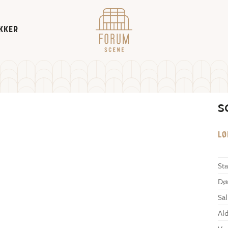
KKER
S
LØ
Sta
Dø
Sal
Al