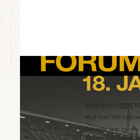
Soppgirybygget k
Med over 300 millione
Det siste året har de
de siste månedene, og 