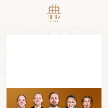
Spårtsklubben 29.04.22 kl. 21.30
FREDAG
29
.
APRIL
2022