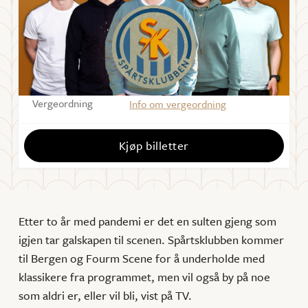
Starter
21:30
Varighet
60 min.
Sal
Forum Scene
Vergeordning
Info om vergeordning
Kjøp billetter
Etter to år med pandemi er det en sulten gjeng som
igjen tar galskapen til scenen. Spårtsklubben kommer
til Bergen og Fourm Scene for å underholde med
klassikere fra programmet, men vil også by på noe
som aldri er, eller vil bli, vist på TV.