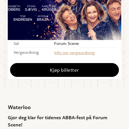
Starter
19:00
Dørene åpner
1 time før forestilling
Varighet
ca. 90 min uten pause
Sal
Forum Scene
Vergeordning
Info om vergeordning
Kjøp billetter
Waterloo
Gjør deg klar for tidenes ABBA-fest på Forum
Scene!