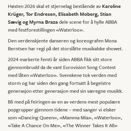
Høsten 2026 skal et stjernelag bestående av
Karoline
Krüger, Tor Endresen, Elisabeth Moberg, Stian
Sævig og Myrna Braza
dele scene for å hylle ABBA
med festforestillingen «Waterloo».
Den verdenskjente danseren og koreografen Mona
Berntsen har regi på det storslåtte musikalske showet.
2024 markerte femti år siden ABBA fikk sitt store
gjennombrudd da de vant Eurovision Song Contest
med låten «Waterloo». Svenskene tok verden med
storm og har siden den gang fortsatt å begeistre
generasjon etter generasjon med sin særegne musikk.
Bli med på feiringen av en av verdens mest populære
popgrupper gjennom tidene – med sanger vi elsker
som «Dancing Queen», «Mamma Mia», «Waterloo»,
«Take A Chance On Me», «The Winner Takes It All»