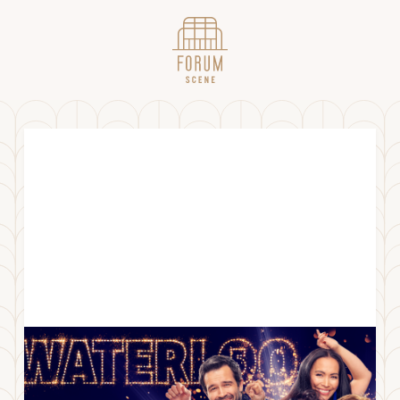
WATERLOO // 22.10
TORSDAG
22
.
OKTOBER
2026