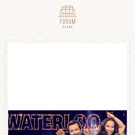
WATERLOO // 23.10
FREDAG
23
.
OKTOBER
2026