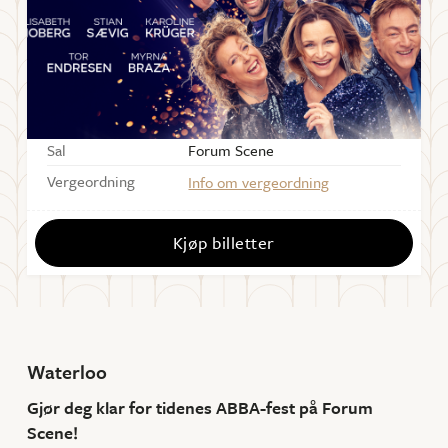
Starter
19:00
Dørene åpner
1 time før forestilling
Varighet
ca. 90 min uten pause
Sal
Forum Scene
Vergeordning
Info om vergeordning
Kjøp billetter
Waterloo
Gjør deg klar for tidenes ABBA-fest på Forum
Scene!