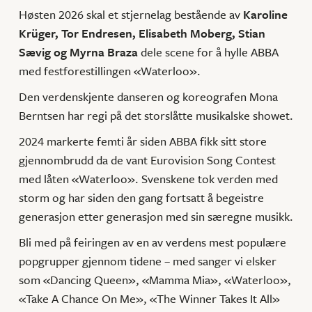
Høsten 2026 skal et stjernelag bestående av
Karoline
Krüger, Tor Endresen, Elisabeth Moberg, Stian
Sævig og Myrna Braza
dele scene for å hylle ABBA
med festforestillingen «Waterloo».
Den verdenskjente danseren og koreografen Mona
Berntsen har regi på det storslåtte musikalske showet.
2024 markerte femti år siden ABBA fikk sitt store
gjennombrudd da de vant Eurovision Song Contest
med låten «Waterloo». Svenskene tok verden med
storm og har siden den gang fortsatt å begeistre
generasjon etter generasjon med sin særegne musikk.
Bli med på feiringen av en av verdens mest populære
popgrupper gjennom tidene – med sanger vi elsker
som «Dancing Queen», «Mamma Mia», «Waterloo»,
«Take A Chance On Me», «The Winner Takes It All»