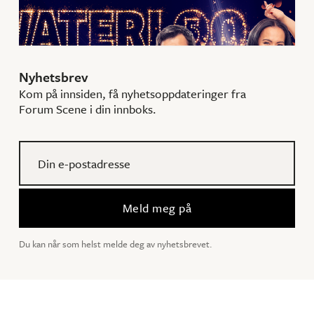
ABBA MAGIEN INNTAR FORUM SCENE
10
.
november
2025
Nyhetsbrev
Kom på innsiden, få nyhetsoppdateringer fra
Forum Scene i din innboks.
Du kan når som helst melde deg av nyhetsbrevet.