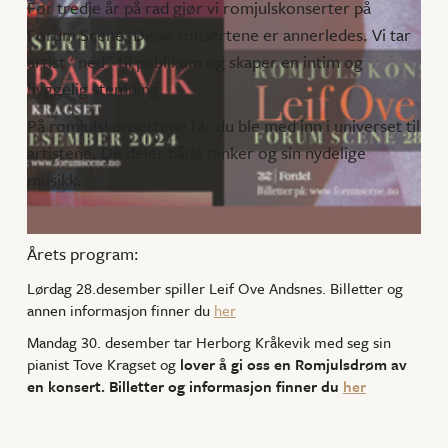
For tredje år på rad gjør vi romjulskonserter på
Forum Scene. Disse konsertene er annerledes. Vi tar
artist "ned" til publikum og skaper en intim og
hyggelig stemning.
På romjulskonsertene får du ble med inn i universet til
artistene. De deler både tanker og sin nydelige
musikk.
Årets program:
Lørdag 28.desember spiller Leif Ove Andsnes. Billetter og
annen informasjon finner du
her
Mandag 30. desember tar Herborg Kråkevik med seg sin
pianist Tove Kragset og
lover å gi oss en Romjulsdrøm av
en konsert. Billetter og informasjon finner du
her