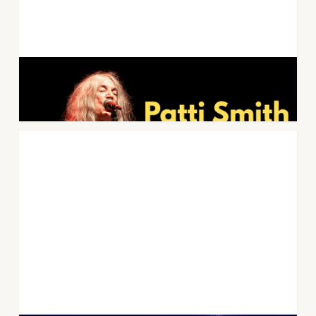
Patti Smith Quartet kommer til Forum
Scene 20.juli 2026
6
.
februar
2026