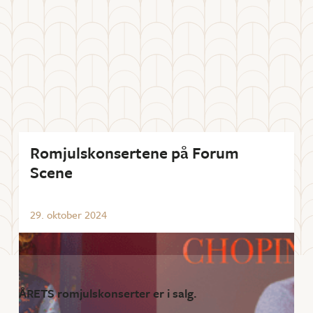
Romjulskonsertene på Forum
Scene
29
.
oktober
2024
ÅRETS romjulskonserter er i salg.